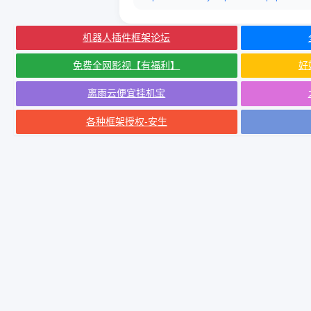
机器人插件框架论坛
免费全网影视【有福利】
好
离雨云便宜挂机宝
各种框架授权-安生