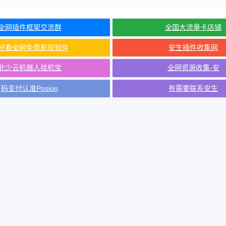
全网插件框架交流群
全国大流量卡店铺
好看全网免费影视软件
安生插件收集网
北少云机器人挂机宝
全网资源收集-安
码支付认准Posion
有需要联系安生