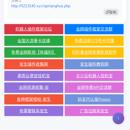
示例 1
http://5213140.xyz/api/qinghua.php
复制
机器人插件框架论坛
全网插件框架交流群
全国大流量卡店铺
免费注册172号卡代理
免费全网影视【有福利】
好好看全网免费影视软件
安生插件收集网
安生插件教程网
离雨云便宜挂机宝
北少云机器人挂机宝
全网资源收集-安
全网免费API交流群
各种框架授权-安生
码支付认准Posion
有需要联系安生
广告位联系安生
↑