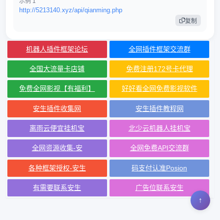
示例 1
http://5213140.xyz/api/qianming.php
复制
机器人插件框架论坛
全网插件框架交流群
全国大流量卡店铺
免费注册172号卡代理
免费全网影视【有福利】
好好看全网免费影视软件
安生插件收集网
安生插件教程网
离雨云便宜挂机宝
北少云机器人挂机宝
全网资源收集-安
全网免费API交流群
各种框架授权-安生
码支付认准Posion
有需要联系安生
广告位联系安生
↑