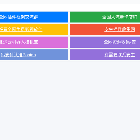
全网插件框架交流群
全国大流量卡店铺
好看全网免费影视软件
安生插件收集网
北少云机器人挂机宝
全网资源收集-安
码支付认准Posion
有需要联系安生