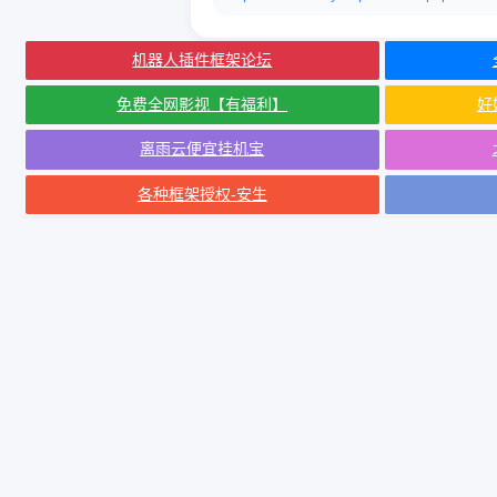
机器人插件框架论坛
免费全网影视【有福利】
好
离雨云便宜挂机宝
各种框架授权-安生