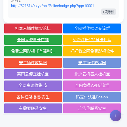
示例 1
http://5213140.xyz/api/Policebadge.php?qq=10001
复制
机器人插件框架论坛
全网插件框架交流群
全国大流量卡店铺
免费注册172号卡代理
免费全网影视【有福利】
好好看全网免费影视软件
安生插件收集网
安生插件教程网
离雨云便宜挂机宝
北少云机器人挂机宝
全网资源收集-安
全网免费API交流群
各种框架授权-安生
码支付认准Posion
有需要联系安生
广告位联系安生
↑