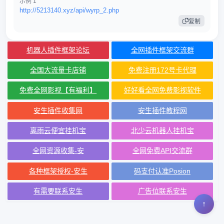
示例 1
http://5213140.xyz/api/wyrp_2.php
复制
机器人插件框架论坛
全网插件框架交流群
全国大流量卡店铺
免费注册172号卡代理
免费全网影视【有福利】
好好看全网免费影视软件
安生插件收集网
安生插件教程网
离雨云便宜挂机宝
北少云机器人挂机宝
全网资源收集-安
全网免费API交流群
各种框架授权-安生
码支付认准Posion
有需要联系安生
广告位联系安生
↑