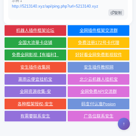
示例 1
http://5213140.xyz/api/ping.php?url=5213140.xyz
复制
机器人插件框架论坛
全网插件框架交流群
全国大流量卡店铺
免费注册172号卡代理
免费全网影视【有福利】
好好看全网免费影视软件
安生插件收集网
安生插件教程网
离雨云便宜挂机宝
北少云机器人挂机宝
全网资源收集-安
全网免费API交流群
各种框架授权-安生
码支付认准Posion
有需要联系安生
广告位联系安生
↑