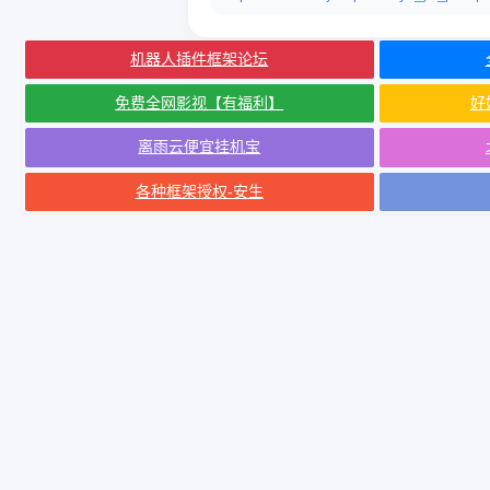
机器人插件框架论坛
免费全网影视【有福利】
好
离雨云便宜挂机宝
各种框架授权-安生