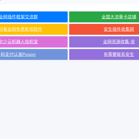
全网插件框架交流群
全国大流量卡店铺
好看全网免费影视软件
安生插件收集网
北少云机器人挂机宝
全网资源收集-安
码支付认准Posion
有需要联系安生