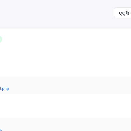
QQ群
l.php
hp