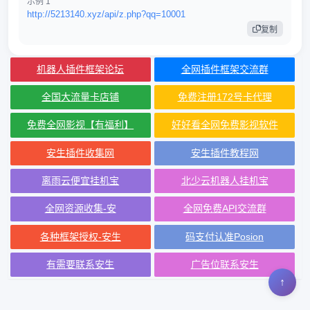
示例 1
http://5213140.xyz/api/z.php?qq=10001
复制
机器人插件框架论坛
全网插件框架交流群
全国大流量卡店铺
免费注册172号卡代理
免费全网影视【有福利】
好好看全网免费影视软件
安生插件收集网
安生插件教程网
离雨云便宜挂机宝
北少云机器人挂机宝
全网资源收集-安
全网免费API交流群
各种框架授权-安生
码支付认准Posion
有需要联系安生
广告位联系安生
↑