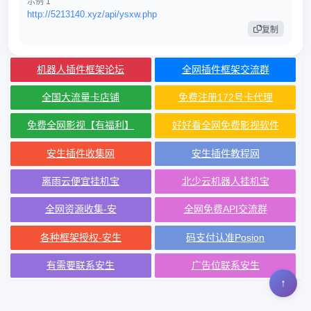
示例 1
http://5213140.xyz/api/ysxw.php
复制
机器人插件框架论坛
全网插件框架交流群
全国大流量卡店铺
免费注册172号卡代理
免费全网影视【有福利】
好好看全网免费影视软件
安生插件收集网
安生插件教程网
离雨云便宜挂机宝
北少云机器人挂机宝
全网资源收集-安
全网免费API交流群
各种框架授权-安生
码支付认准Posion
有需要联系安生
广告位联系安生
↑