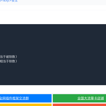
安生API&xjc=安生
字段(相当于除数)
全网插件框架交流群
全国大流量卡店铺