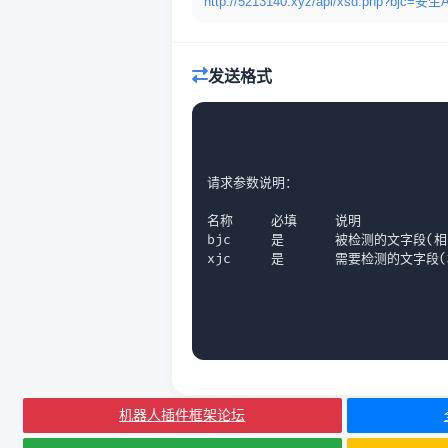
http://5213140.xyz/api/xsd.php?bjc=
发送格式
请求参数说明：

名称	必填	说明

bjc	是	被检测的文字段(相当于被除数)

xjc	是	需要检测的文
机器人插件框架论坛